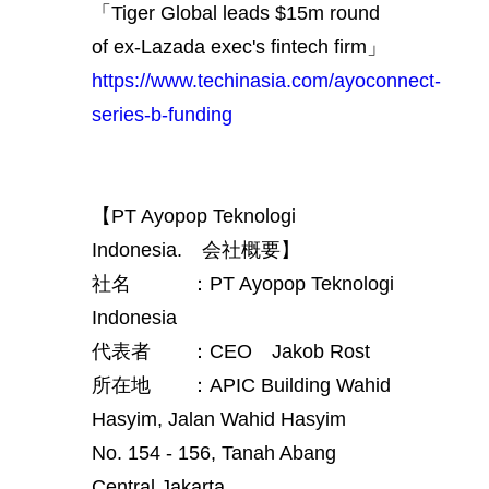
「Tiger Global leads $15m round
of ex-Lazada exec's fintech firm」
https://www.techinasia.com/ayoconnect-
series-b-funding
【PT Ayopop Teknologi
Indonesia. 会社概要】
社名 ：PT Ayopop Teknologi
Indonesia
代表者 ：CEO Jakob Rost
所在地 ：APIC Building Wahid
Hasyim, Jalan Wahid Hasyim
No. 154 - 156, Tanah Abang
Central Jakarta