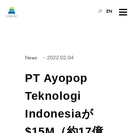
JP
EN
News
2022.02.04
PT Ayopop
Teknologi
Indonesiaが
$15M（約17億