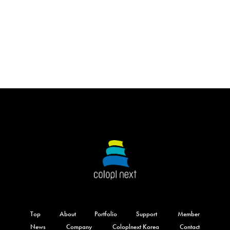
Top
About
Portfolio
Support
Member
News
Company
Coloplnext Korea
Contact