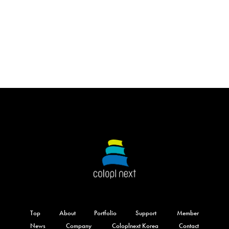
Top
About
Portfolio
Support
Member
News
Company
Coloplnext Korea
Contact