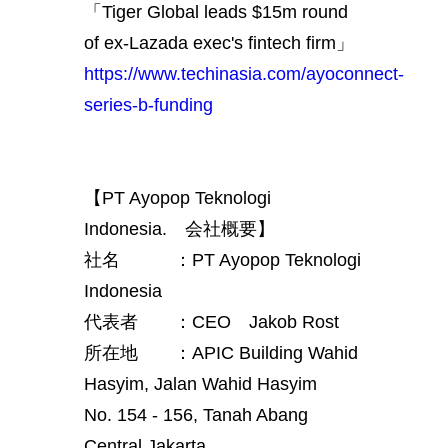
「Tiger Global leads $15m round
of ex-Lazada exec's fintech firm」
https://www.techinasia.com/ayoconnect-
series-b-funding
【PT Ayopop Teknologi
Indonesia. 会社概要】
社名 ：PT Ayopop Teknologi
Indonesia
代表者 ：CEO Jakob Rost
所在地 ：APIC Building Wahid
Hasyim, Jalan Wahid Hasyim
No. 154 - 156, Tanah Abang
Central Jakarta