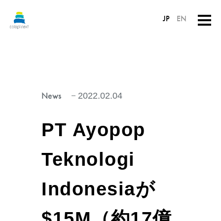
JP
EN
News
2022.02.04
PT Ayopop
Teknologi
Indonesiaが
$15M（約17億