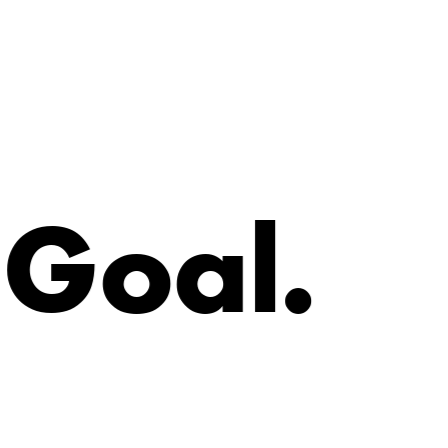
G
o
a
l
.