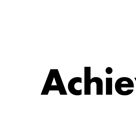
e
A
c
h
i