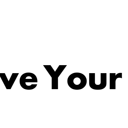
e
Y
v
o
u
r