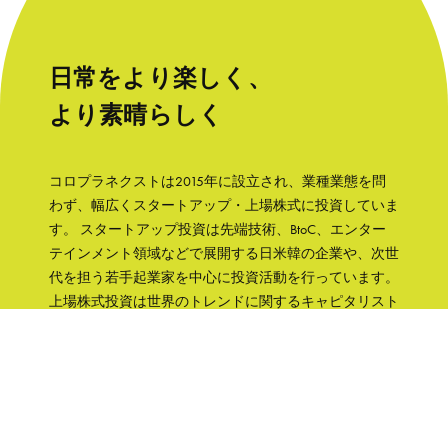
日常をより楽しく、
より素晴らしく
コロプラネクストは2015年に設立され、業種業態を問
わず、幅広くスタートアップ・上場株式に投資していま
す。 スタートアップ投資は先端技術、BtoC、エンター
テインメント領域などで展開する日米韓の企業や、次世
代を担う若手起業家を中心に投資活動を行っています。
上場株式投資は世界のトレンドに関するキャピタリスト
の知見をもとに、成長性と株主への誠実さなどの観点か
ら銘柄を選択して、主に日本の企業へ集中投資します。
「日常をより楽しく、より素晴らしく」そんな世界を実
現するために、コロプラグループの知見、文化をフル活
用して企業を支援していきます。