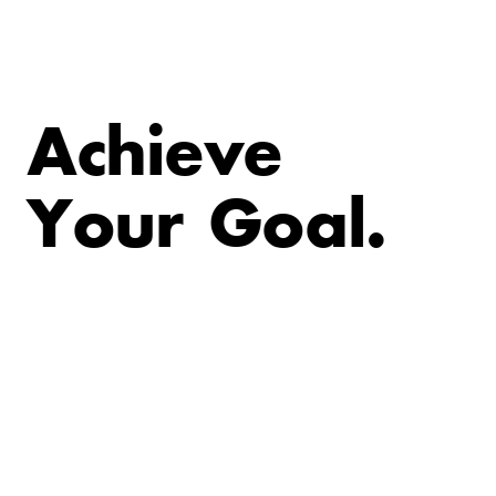
A
c
h
i
e
v
e
Y
o
u
r
G
o
a
l
.