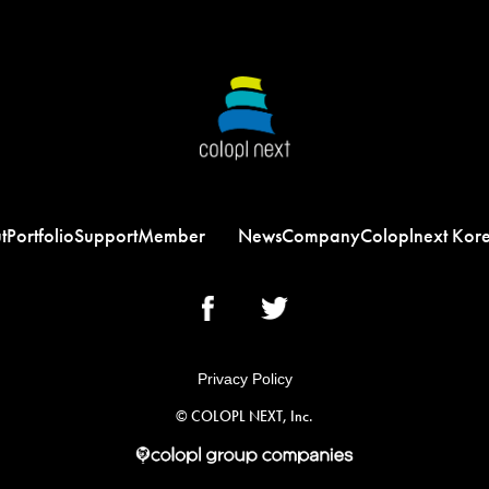
t
Portfolio
Support
Member
News
Company
Coloplnext Kor
Privacy Policy
©︎ COLOPL NEXT, Inc.