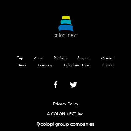
Top
About
Portfolio
Support
Member
News
Company
Coloplnext Korea
Contact
Privacy Policy
©︎ COLOPL NEXT, Inc.