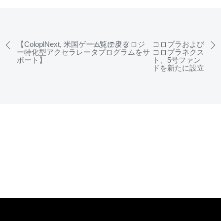
【ColoplNext, 米国ゲーム・テクノロジ
一覧に戻る
コロプラおよび
ー特化型アクセラレータプログラムをサ
コロプラネクス
ポート】
ト、5号ファン
ドを新たに設立