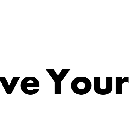
v
e
Y
o
u
r