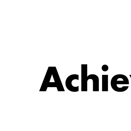
e
i
A
c
h