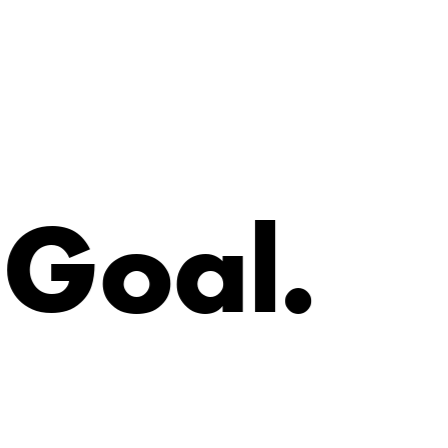
G
o
a
l
.