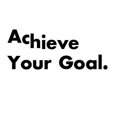
e
v
e
A
c
h
i
Y
o
u
r
G
o
a
l
.