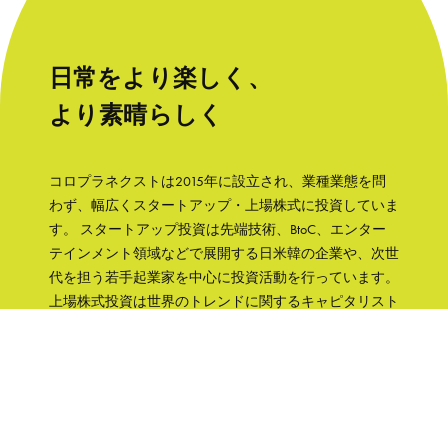
日常をより楽しく、
より素晴らしく
コロプラネクストは2015年に設立され、業種業態を問
わず、幅広くスタートアップ・上場株式に投資していま
す。 スタートアップ投資は先端技術、BtoC、エンター
テインメント領域などで展開する日米韓の企業や、次世
代を担う若手起業家を中心に投資活動を行っています。
上場株式投資は世界のトレンドに関するキャピタリスト
の知見をもとに、成長性と株主への誠実さなどの観点か
ら銘柄を選択して、主に日本の企業へ集中投資します。
「日常をより楽しく、より素晴らしく」そんな世界を実
現するために、コロプラグループの知見、文化をフル活
用して企業を支援していきます。