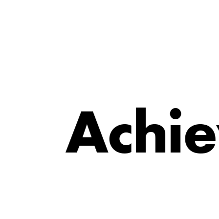
e
A
c
h
i