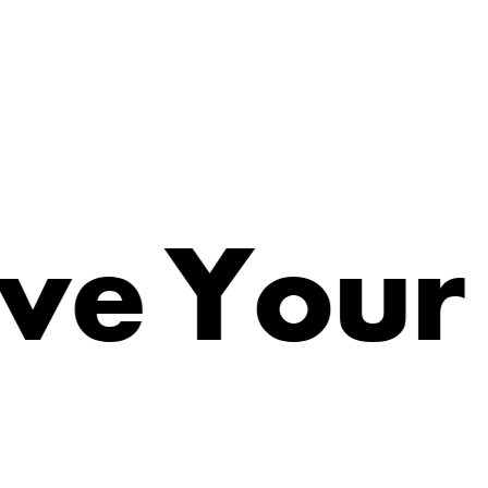
e
Y
v
o
u
r