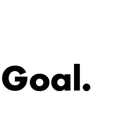
G
o
a
l
.