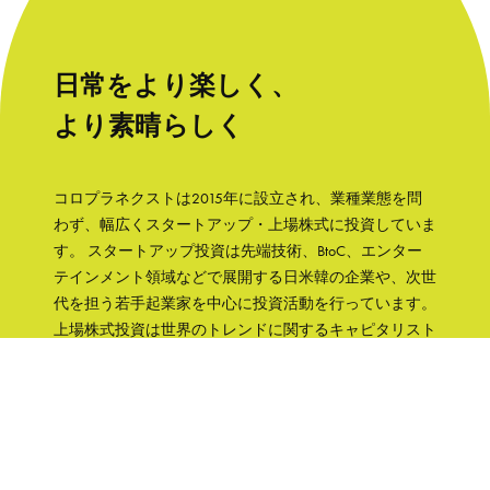
日常をより楽しく、
より素晴らしく
コロプラネクストは2015年に設立され、業種業態を問
わず、幅広くスタートアップ・上場株式に投資していま
す。 スタートアップ投資は先端技術、BtoC、エンター
テインメント領域などで展開する日米韓の企業や、次世
代を担う若手起業家を中心に投資活動を行っています。
上場株式投資は世界のトレンドに関するキャピタリスト
の知見をもとに、成長性と株主への誠実さなどの観点か
ら銘柄を選択して、主に日本の企業へ集中投資します。
「日常をより楽しく、より素晴らしく」そんな世界を実
現するために、コロプラグループの知見、文化をフル活
用して企業を支援していきます。