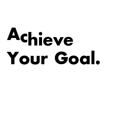
v
e
e
i
A
c
h
Y
o
u
r
G
o
a
l
.