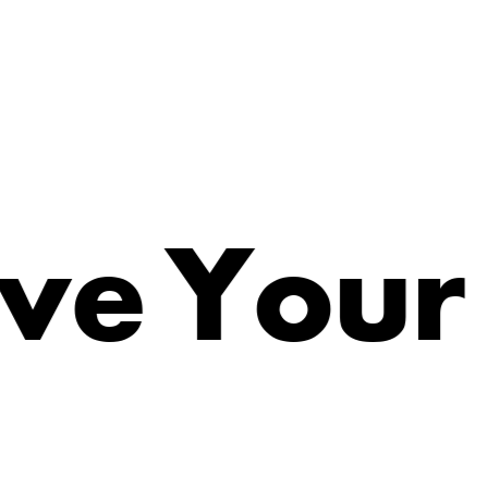
e
Y
v
o
u
r