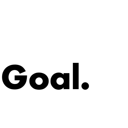
G
o
a
l
.