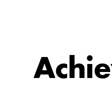
e
A
c
h
i