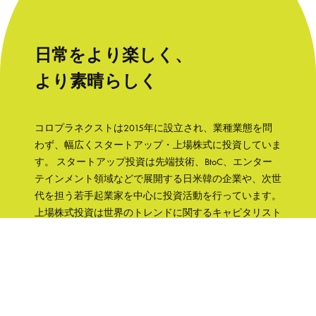
日常をより楽しく、
より素晴らしく
コロプラネクストは2015年に設立され、業種業態を問
わず、幅広くスタートアップ・上場株式に投資していま
す。 スタートアップ投資は先端技術、BtoC、エンター
テインメント領域などで展開する日米韓の企業や、次世
代を担う若手起業家を中心に投資活動を行っています。
上場株式投資は世界のトレンドに関するキャピタリスト
の知見をもとに、成長性と株主への誠実さなどの観点か
ら銘柄を選択して、主に日本の企業へ集中投資します。
「日常をより楽しく、より素晴らしく」そんな世界を実
現するために、コロプラグループの知見、文化をフル活
用して企業を支援していきます。