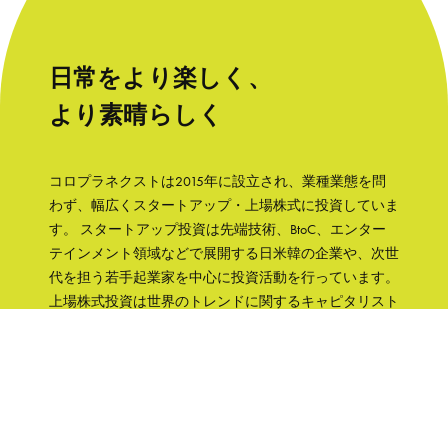
日常をより楽しく、
より素晴らしく
コロプラネクストは2015年に設立され、業種業態を問
わず、幅広くスタートアップ・上場株式に投資していま
す。 スタートアップ投資は先端技術、BtoC、エンター
テインメント領域などで展開する日米韓の企業や、次世
代を担う若手起業家を中心に投資活動を行っています。
上場株式投資は世界のトレンドに関するキャピタリスト
の知見をもとに、成長性と株主への誠実さなどの観点か
ら銘柄を選択して、主に日本の企業へ集中投資します。
「日常をより楽しく、より素晴らしく」そんな世界を実
現するために、コロプラグループの知見、文化をフル活
用して企業を支援していきます。