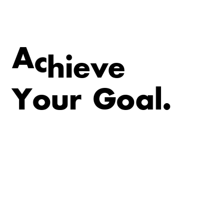
v
e
e
i
A
c
h
Y
o
u
r
G
o
a
l
.