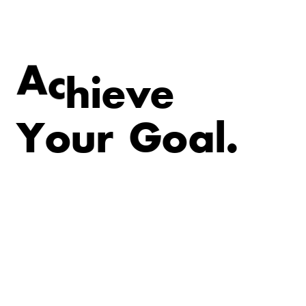
e
v
e
i
A
c
h
Y
o
u
r
G
o
a
l
.