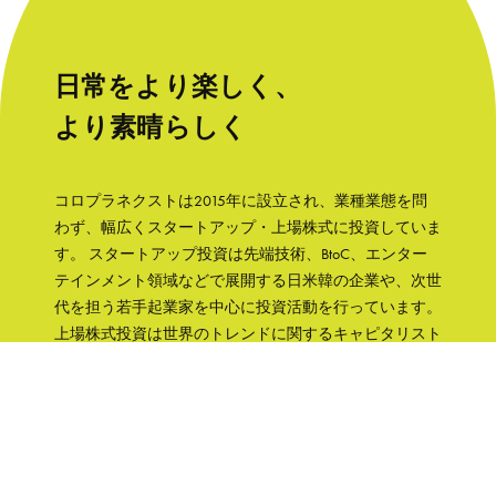
日常をより楽しく、
より素晴らしく
コロプラネクストは2015年に設立され、業種業態を問
わず、幅広くスタートアップ・上場株式に投資していま
す。 スタートアップ投資は先端技術、BtoC、エンター
テインメント領域などで展開する日米韓の企業や、次世
代を担う若手起業家を中心に投資活動を行っています。
上場株式投資は世界のトレンドに関するキャピタリスト
の知見をもとに、成長性と株主への誠実さなどの観点か
ら銘柄を選択して、主に日本の企業へ集中投資します。
「日常をより楽しく、より素晴らしく」そんな世界を実
現するために、コロプラグループの知見、文化をフル活
用して企業を支援していきます。