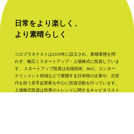
日常をより楽しく、
より素晴らしく
コロプラネクストは2015年に設立され、業種業態を問
わず、幅広くスタートアップ・上場株式に投資していま
す。 スタートアップ投資は先端技術、BtoC、エンター
テインメント領域などで展開する日米韓の企業や、次世
代を担う若手起業家を中心に投資活動を行っています。
上場株式投資は世界のトレンドに関するキャピタリスト
の知見をもとに、成長性と株主への誠実さなどの観点か
ら銘柄を選択して、主に日本の企業へ集中投資します。
「日常をより楽しく、より素晴らしく」そんな世界を実
現するために、コロプラグループの知見、文化をフル活
用して企業を支援していきます。