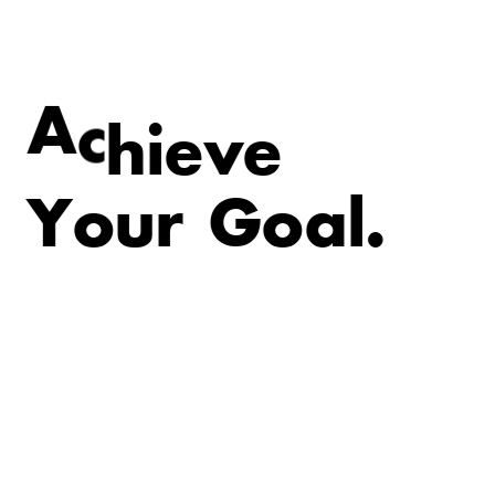
v
e
e
i
A
c
h
Y
o
u
r
G
o
a
l
.