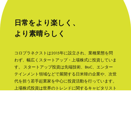
日常をより楽しく、
より素晴らしく
コロプラネクストは2015年に設立され、業種業態を問
わず、幅広くスタートアップ・上場株式に投資していま
す。 スタートアップ投資は先端技術、BtoC、エンター
テインメント領域などで展開する日米韓の企業や、次世
代を担う若手起業家を中心に投資活動を行っています。
上場株式投資は世界のトレンドに関するキャピタリスト
の知見をもとに、成長性と株主への誠実さなどの観点か
ら銘柄を選択して、主に日本の企業へ集中投資します。
「日常をより楽しく、より素晴らしく」そんな世界を実
現するために、コロプラグループの知見、文化をフル活
用して企業を支援していきます。