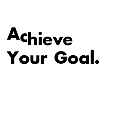
e
v
e
i
A
c
h
Y
o
u
r
G
o
a
l
.