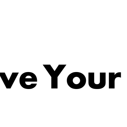
v
e
Y
o
u
r