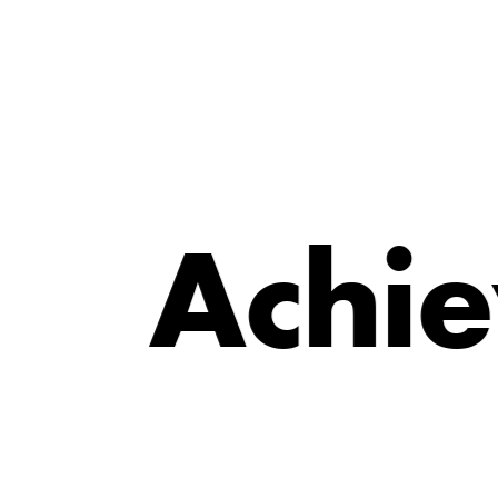
e
i
A
c
h