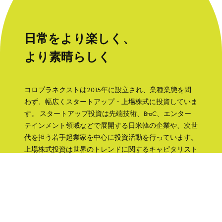
日常をより楽しく、
より素晴らしく
コロプラネクストは2015年に設立され、業種業態を問
わず、幅広くスタートアップ・上場株式に投資していま
す。 スタートアップ投資は先端技術、BtoC、エンター
テインメント領域などで展開する日米韓の企業や、次世
代を担う若手起業家を中心に投資活動を行っています。
上場株式投資は世界のトレンドに関するキャピタリスト
の知見をもとに、成長性と株主への誠実さなどの観点か
ら銘柄を選択して、主に日本の企業へ集中投資します。
「日常をより楽しく、より素晴らしく」そんな世界を実
現するために、コロプラグループの知見、文化をフル活
用して企業を支援していきます。