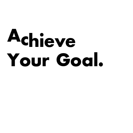
e
v
i
e
h
A
c
Y
o
u
r
G
o
a
l
.