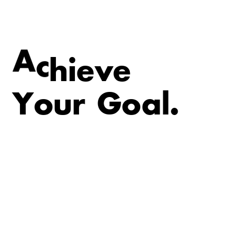
e
v
i
e
h
A
c
Y
o
u
r
G
o
a
l
.