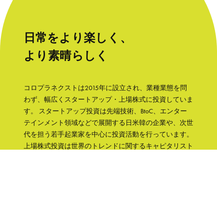
日常をより楽しく、
より素晴らしく
コロプラネクストは2015年に設立され、業種業態を問
わず、幅広くスタートアップ・上場株式に投資していま
す。 スタートアップ投資は先端技術、BtoC、エンター
テインメント領域などで展開する日米韓の企業や、次世
代を担う若手起業家を中心に投資活動を行っています。
上場株式投資は世界のトレンドに関するキャピタリスト
の知見をもとに、成長性と株主への誠実さなどの観点か
ら銘柄を選択して、主に日本の企業へ集中投資します。
「日常をより楽しく、より素晴らしく」そんな世界を実
現するために、コロプラグループの知見、文化をフル活
用して企業を支援していきます。