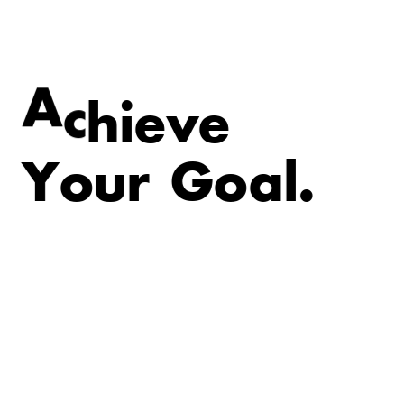
v
e
e
i
A
c
h
Y
o
u
r
G
o
a
l
.