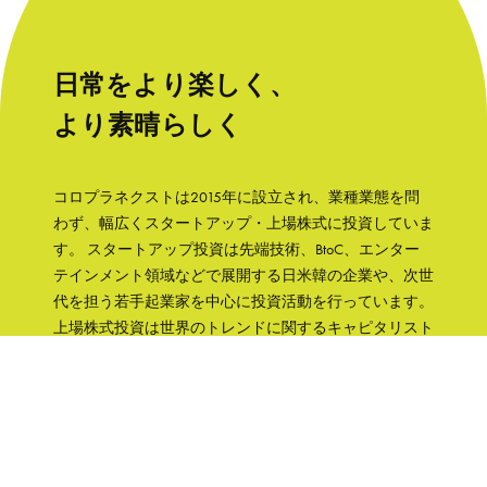
日常をより楽しく、
より素晴らしく
コロプラネクストは2015年に設立され、業種業態を問
わず、幅広くスタートアップ・上場株式に投資していま
す。 スタートアップ投資は先端技術、BtoC、エンター
テインメント領域などで展開する日米韓の企業や、次世
代を担う若手起業家を中心に投資活動を行っています。
上場株式投資は世界のトレンドに関するキャピタリスト
の知見をもとに、成長性と株主への誠実さなどの観点か
ら銘柄を選択して、主に日本の企業へ集中投資します。
「日常をより楽しく、より素晴らしく」そんな世界を実
現するために、コロプラグループの知見、文化をフル活
用して企業を支援していきます。