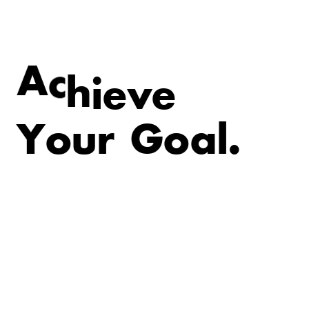
v
e
e
i
A
c
h
Y
o
u
r
G
o
a
l
.