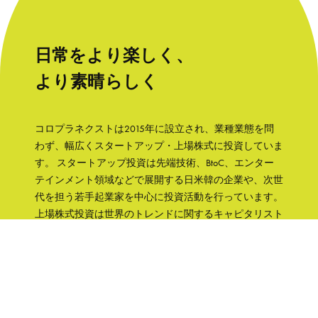
日常をより楽しく、
より素晴らしく
コロプラネクストは2015年に設立され、業種業態を問
わず、幅広くスタートアップ・上場株式に投資していま
す。 スタートアップ投資は先端技術、BtoC、エンター
テインメント領域などで展開する日米韓の企業や、次世
代を担う若手起業家を中心に投資活動を行っています。
上場株式投資は世界のトレンドに関するキャピタリスト
の知見をもとに、成長性と株主への誠実さなどの観点か
ら銘柄を選択して、主に日本の企業へ集中投資します。
「日常をより楽しく、より素晴らしく」そんな世界を実
現するために、コロプラグループの知見、文化をフル活
用して企業を支援していきます。