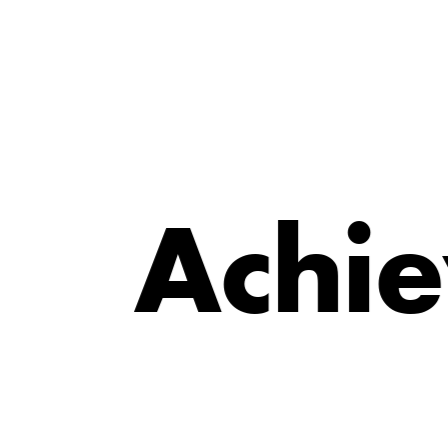
e
i
h
A
c