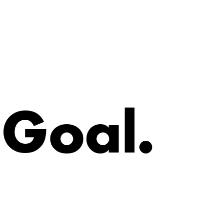
G
o
a
l
.