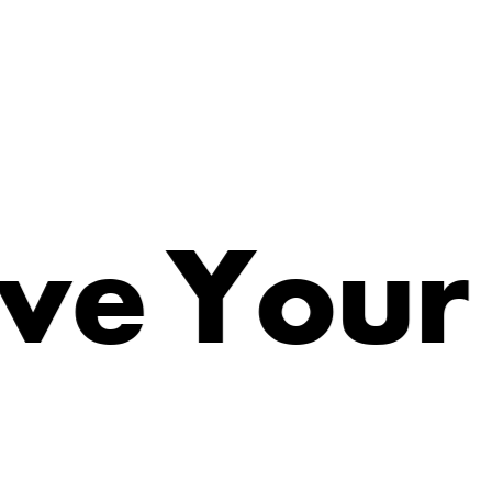
v
e
Y
o
u
r