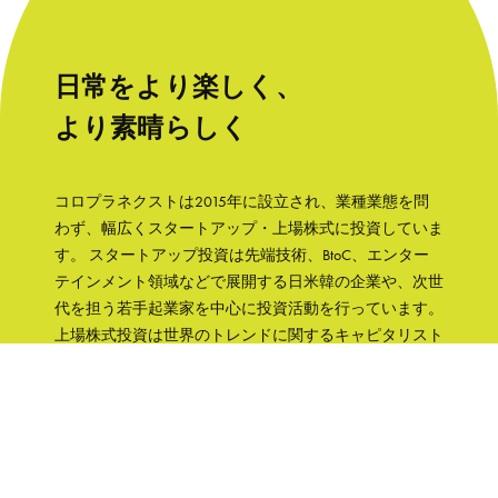
日常をより楽しく、
より素晴らしく
コロプラネクストは2015年に設立され、業種業態を問
わず、幅広くスタートアップ・上場株式に投資していま
す。 スタートアップ投資は先端技術、BtoC、エンター
テインメント領域などで展開する日米韓の企業や、次世
代を担う若手起業家を中心に投資活動を行っています。
上場株式投資は世界のトレンドに関するキャピタリスト
の知見をもとに、成長性と株主への誠実さなどの観点か
ら銘柄を選択して、主に日本の企業へ集中投資します。
「日常をより楽しく、より素晴らしく」そんな世界を実
現するために、コロプラグループの知見、文化をフル活
用して企業を支援していきます。