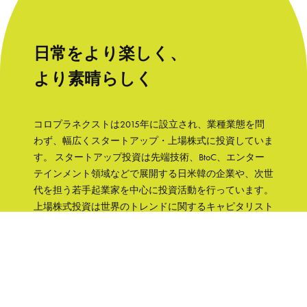
日常をより楽しく、
より素晴らしく
コロプラネクストは2015年に設立され、業種業態を問
わず、幅広くスタートアップ・上場株式に投資していま
す。 スタートアップ投資は先端技術、BtoC、エンター
テインメント領域などで展開する日米韓の企業や、次世
代を担う若手起業家を中心に投資活動を行っています。
上場株式投資は世界のトレンドに関するキャピタリスト
の知見をもとに、成長性と株主への誠実さなどの観点か
ら銘柄を選択して、主に日本の企業へ集中投資します。
「日常をより楽しく、より素晴らしく」そんな世界を実
現するために、コロプラグループの知見、文化をフル活
用して企業を支援していきます。