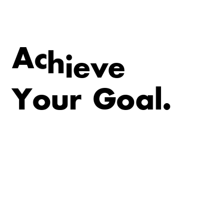
e
v
e
A
c
h
i
Y
o
u
r
G
o
a
l
.