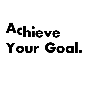
e
v
e
i
A
c
h
Y
o
u
r
G
o
a
l
.