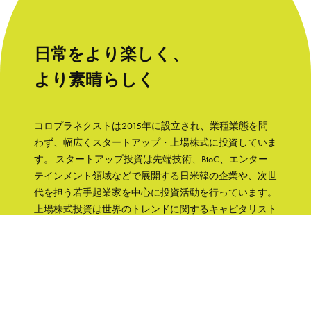
日常をより楽しく、
より素晴らしく
コロプラネクストは2015年に設立され、業種業態を問
わず、幅広くスタートアップ・上場株式に投資していま
す。 スタートアップ投資は先端技術、BtoC、エンター
テインメント領域などで展開する日米韓の企業や、次世
代を担う若手起業家を中心に投資活動を行っています。
上場株式投資は世界のトレンドに関するキャピタリスト
の知見をもとに、成長性と株主への誠実さなどの観点か
ら銘柄を選択して、主に日本の企業へ集中投資します。
「日常をより楽しく、より素晴らしく」そんな世界を実
現するために、コロプラグループの知見、文化をフル活
用して企業を支援していきます。