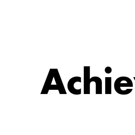
e
i
A
c
h