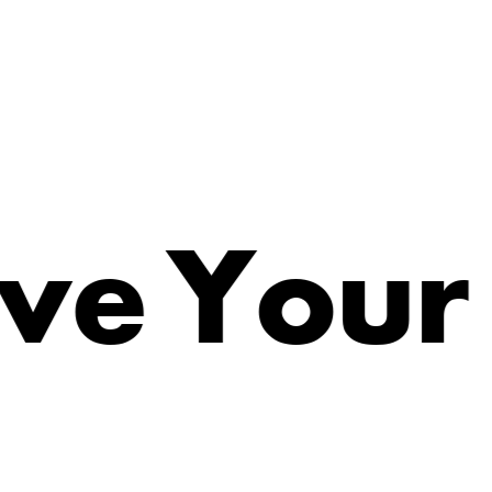
e
v
Y
o
u
r