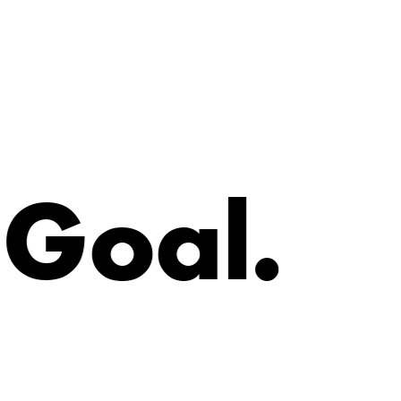
G
o
a
l
.