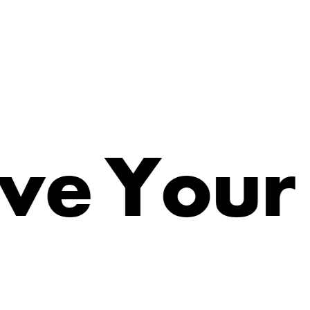
v
e
Y
o
u
r