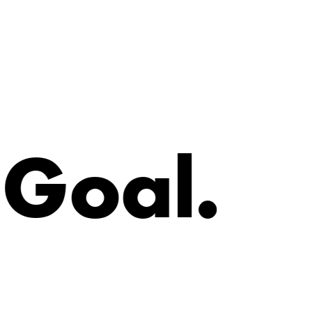
G
o
a
l
.