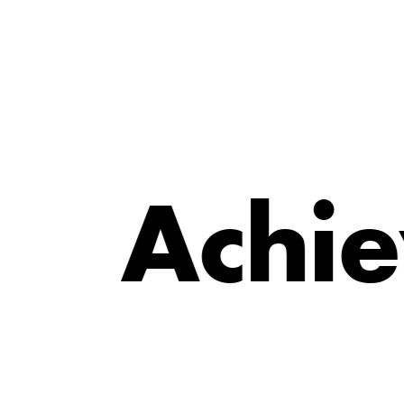
e
i
A
c
h