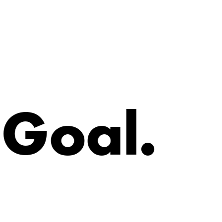
G
o
a
l
.