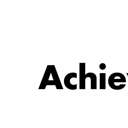
e
i
A
c
h