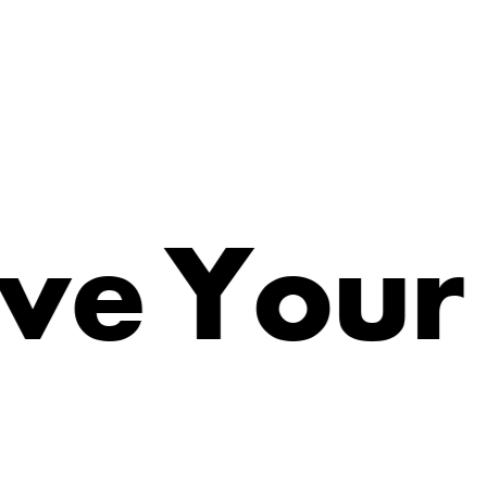
v
e
Y
o
u
r