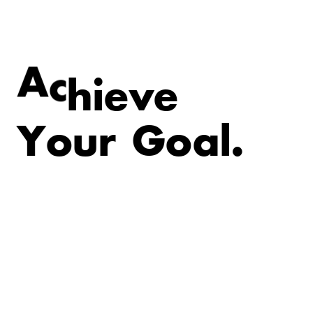
v
e
e
i
A
c
h
Y
o
u
r
G
o
a
l
.