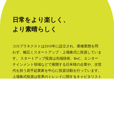
日常をより楽しく、
より素晴らしく
コロプラネクストは2015年に設立され、業種業態を問
わず、幅広くスタートアップ・上場株式に投資していま
す。 スタートアップ投資は先端技術、BtoC、エンター
テインメント領域などで展開する日米韓の企業や、次世
代を担う若手起業家を中心に投資活動を行っています。
上場株式投資は世界のトレンドに関するキャピタリスト
の知見をもとに、成長性と株主への誠実さなどの観点か
ら銘柄を選択して、主に日本の企業へ集中投資します。
「日常をより楽しく、より素晴らしく」そんな世界を実
現するために、コロプラグループの知見、文化をフル活
用して企業を支援していきます。