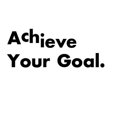
e
v
A
c
h
i
e
Y
o
u
r
G
o
a
l
.