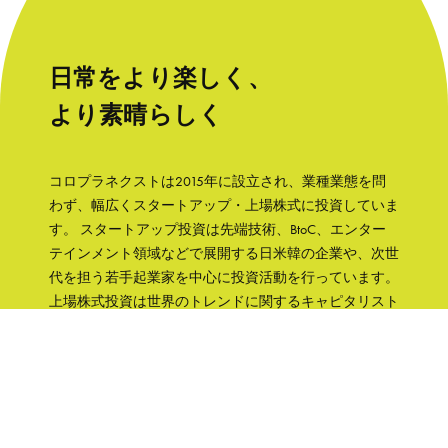
日常をより楽しく、
より素晴らしく
コロプラネクストは2015年に設立され、業種業態を問
わず、幅広くスタートアップ・上場株式に投資していま
す。 スタートアップ投資は先端技術、BtoC、エンター
テインメント領域などで展開する日米韓の企業や、次世
代を担う若手起業家を中心に投資活動を行っています。
上場株式投資は世界のトレンドに関するキャピタリスト
の知見をもとに、成長性と株主への誠実さなどの観点か
ら銘柄を選択して、主に日本の企業へ集中投資します。
「日常をより楽しく、より素晴らしく」そんな世界を実
現するために、コロプラグループの知見、文化をフル活
用して企業を支援していきます。