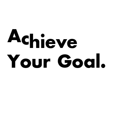
v
e
e
i
A
c
h
Y
o
u
r
G
o
a
l
.