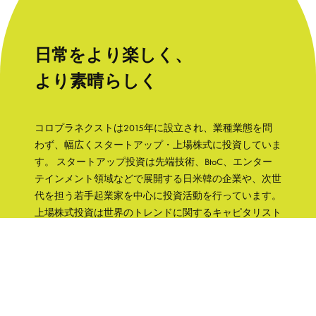
日常をより楽しく、
より素晴らしく
コロプラネクストは2015年に設立され、業種業態を問
わず、幅広くスタートアップ・上場株式に投資していま
す。 スタートアップ投資は先端技術、BtoC、エンター
テインメント領域などで展開する日米韓の企業や、次世
代を担う若手起業家を中心に投資活動を行っています。
上場株式投資は世界のトレンドに関するキャピタリスト
の知見をもとに、成長性と株主への誠実さなどの観点か
ら銘柄を選択して、主に日本の企業へ集中投資します。
「日常をより楽しく、より素晴らしく」そんな世界を実
現するために、コロプラグループの知見、文化をフル活
用して企業を支援していきます。