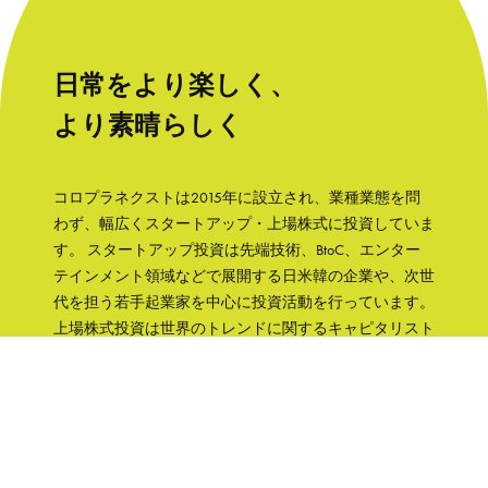
日常をより楽しく、
より素晴らしく
コロプラネクストは2015年に設立され、業種業態を問
わず、幅広くスタートアップ・上場株式に投資していま
す。 スタートアップ投資は先端技術、BtoC、エンター
テインメント領域などで展開する日米韓の企業や、次世
代を担う若手起業家を中心に投資活動を行っています。
上場株式投資は世界のトレンドに関するキャピタリスト
の知見をもとに、成長性と株主への誠実さなどの観点か
ら銘柄を選択して、主に日本の企業へ集中投資します。
「日常をより楽しく、より素晴らしく」そんな世界を実
現するために、コロプラグループの知見、文化をフル活
用して企業を支援していきます。