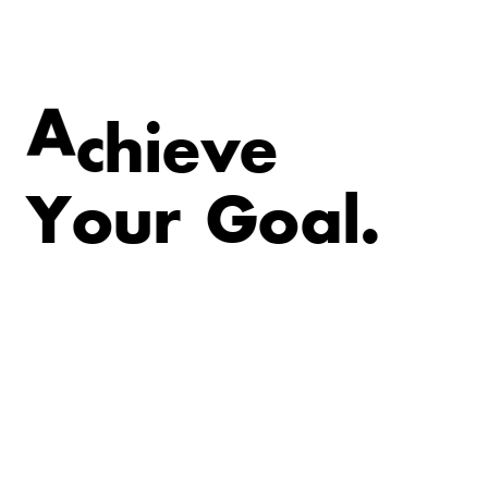
v
e
e
i
A
c
h
Y
o
u
r
G
o
a
l
.