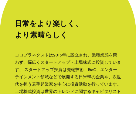
日常をより楽しく、
より素晴らしく
コロプラネクストは2015年に設立され、業種業態を問
わず、幅広くスタートアップ・上場株式に投資していま
す。 スタートアップ投資は先端技術、BtoC、エンター
テインメント領域などで展開する日米韓の企業や、次世
代を担う若手起業家を中心に投資活動を行っています。
上場株式投資は世界のトレンドに関するキャピタリスト
の知見をもとに、成長性と株主への誠実さなどの観点か
ら銘柄を選択して、主に日本の企業へ集中投資します。
「日常をより楽しく、より素晴らしく」そんな世界を実
現するために、コロプラグループの知見、文化をフル活
用して企業を支援していきます。