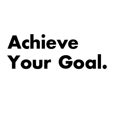
A
c
h
i
e
v
e
Y
o
u
r
G
o
a
l
.