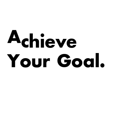
v
e
e
i
A
c
h
Y
o
u
r
G
o
a
l
.