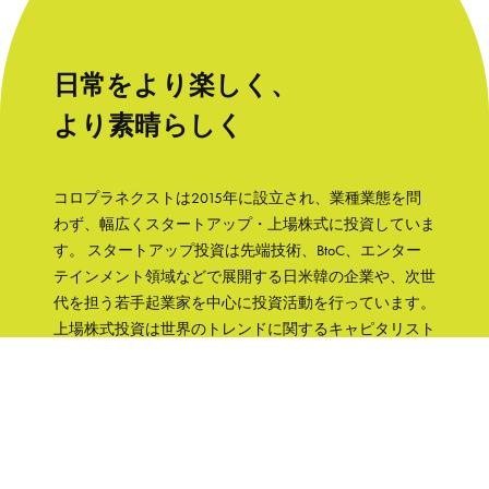
日常をより楽しく、
より素晴らしく
コロプラネクストは2015年に設立され、業種業態を問
わず、幅広くスタートアップ・上場株式に投資していま
す。 スタートアップ投資は先端技術、BtoC、エンター
テインメント領域などで展開する日米韓の企業や、次世
代を担う若手起業家を中心に投資活動を行っています。
上場株式投資は世界のトレンドに関するキャピタリスト
の知見をもとに、成長性と株主への誠実さなどの観点か
ら銘柄を選択して、主に日本の企業へ集中投資します。
「日常をより楽しく、より素晴らしく」そんな世界を実
現するために、コロプラグループの知見、文化をフル活
用して企業を支援していきます。