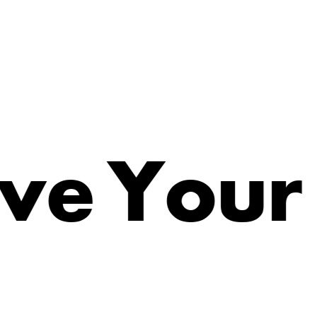
v
e
Y
o
u
r