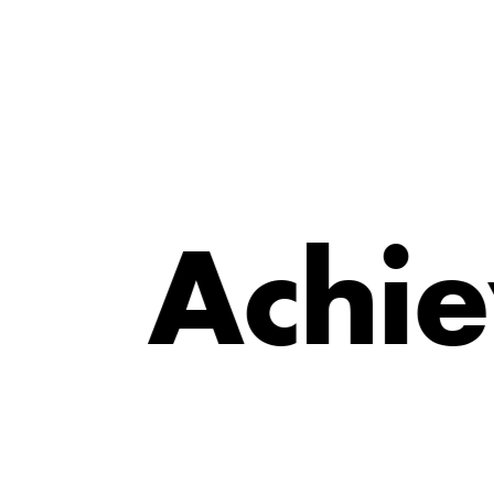
e
i
A
c
h