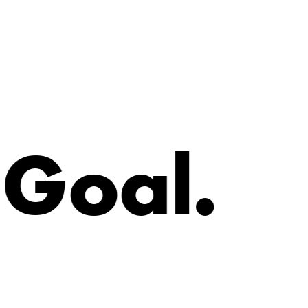
G
o
a
l
.