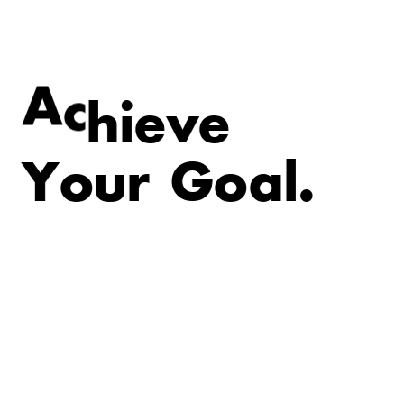
e
v
e
i
A
c
h
Y
o
u
r
G
o
a
l
.