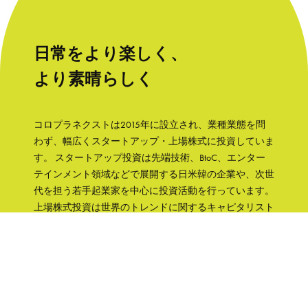
日常をより楽しく、
より素晴らしく
コロプラネクストは2015年に設立され、業種業態を問
わず、幅広くスタートアップ・上場株式に投資していま
す。 スタートアップ投資は先端技術、BtoC、エンター
テインメント領域などで展開する日米韓の企業や、次世
代を担う若手起業家を中心に投資活動を行っています。
上場株式投資は世界のトレンドに関するキャピタリスト
の知見をもとに、成長性と株主への誠実さなどの観点か
ら銘柄を選択して、主に日本の企業へ集中投資します。
「日常をより楽しく、より素晴らしく」そんな世界を実
現するために、コロプラグループの知見、文化をフル活
用して企業を支援していきます。