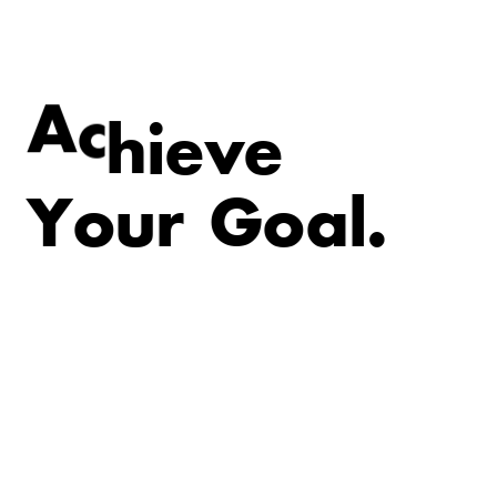
e
v
e
A
c
h
i
Y
o
u
r
G
o
a
l
.