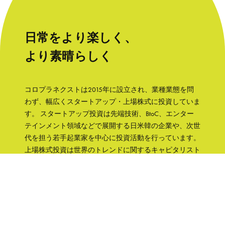
日常をより楽しく、
より素晴らしく
コロプラネクストは2015年に設立され、業種業態を問
わず、幅広くスタートアップ・上場株式に投資していま
す。 スタートアップ投資は先端技術、BtoC、エンター
テインメント領域などで展開する日米韓の企業や、次世
代を担う若手起業家を中心に投資活動を行っています。
上場株式投資は世界のトレンドに関するキャピタリスト
の知見をもとに、成長性と株主への誠実さなどの観点か
ら銘柄を選択して、主に日本の企業へ集中投資します。
「日常をより楽しく、より素晴らしく」そんな世界を実
現するために、コロプラグループの知見、文化をフル活
用して企業を支援していきます。