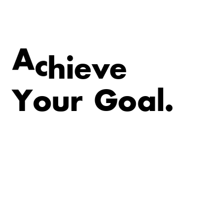
v
e
e
i
A
c
h
Y
o
u
r
G
o
a
l
.