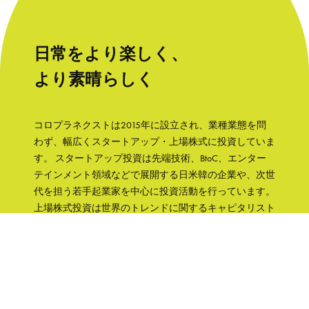
日常をより楽しく、
より素晴らしく
コロプラネクストは2015年に設立され、業種業態を問
わず、幅広くスタートアップ・上場株式に投資していま
す。 スタートアップ投資は先端技術、BtoC、エンター
テインメント領域などで展開する日米韓の企業や、次世
代を担う若手起業家を中心に投資活動を行っています。
上場株式投資は世界のトレンドに関するキャピタリスト
の知見をもとに、成長性と株主への誠実さなどの観点か
ら銘柄を選択して、主に日本の企業へ集中投資します。
「日常をより楽しく、より素晴らしく」そんな世界を実
現するために、コロプラグループの知見、文化をフル活
用して企業を支援していきます。