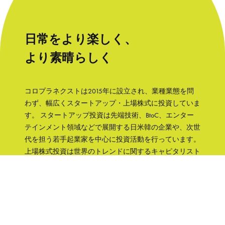
日常をより楽しく、
より素晴らしく
コロプラネクストは2015年に設立され、業種業態を問
わず、幅広くスタートアップ・上場株式に投資していま
す。 スタートアップ投資は先端技術、BtoC、エンター
テインメント領域などで展開する日米韓の企業や、次世
代を担う若手起業家を中心に投資活動を行っています。
上場株式投資は世界のトレンドに関するキャピタリスト
の知見をもとに、成長性と株主への誠実さなどの観点か
ら銘柄を選択して、主に日本の企業へ集中投資します。
「日常をより楽しく、より素晴らしく」そんな世界を実
現するために、コロプラグループの知見、文化をフル活
用して企業を支援していきます。