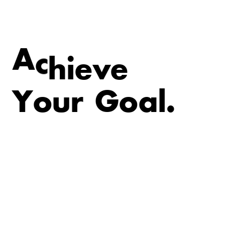
v
e
e
i
A
c
h
Y
o
u
r
G
o
a
l
.