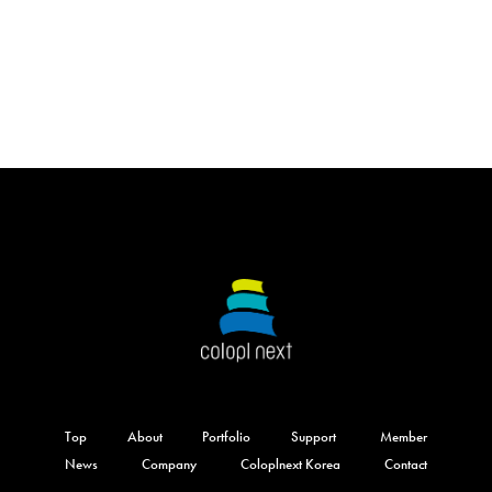
Top
About
Portfolio
Support
Member
News
Company
Coloplnext Korea
Contact