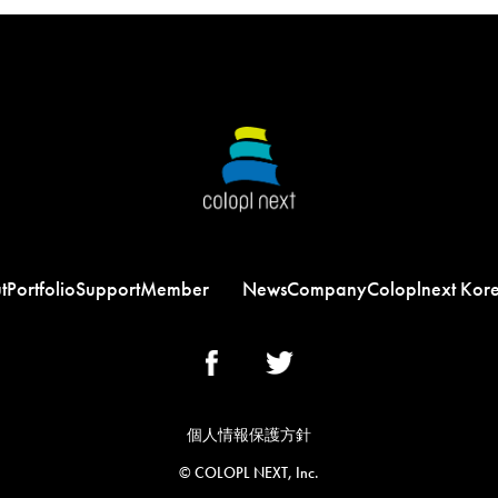
t
Portfolio
Support
Member
News
Company
Coloplnext Kor
個人情報保護方針
©︎ COLOPL NEXT, Inc.