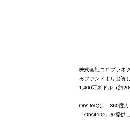
株式会社コロプラネ
るファンドより出資したOnS
1,400万米ドル（約
OnsiteIQは、3
「OnsiteIQ」を