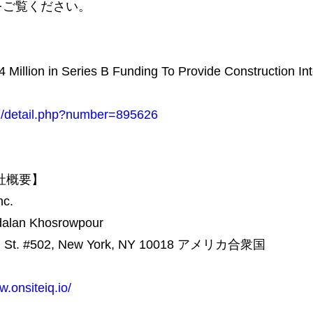
をご覧ください。
Million in Series B Funding To Provide Construction Int
om/detail.php?number=895626
 会社概要】
c.
n Khosrowpour
t. #502, New York, NY 10018 アメリカ合衆国
w.onsiteiq.io/