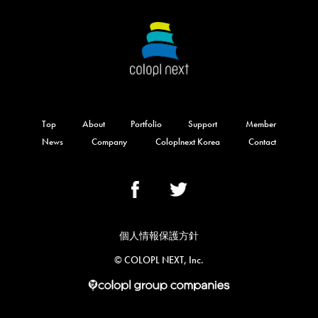
Top
About
Portfolio
Support
Member
News
Company
Coloplnext Korea
Contact
個人情報保護方針
©︎ COLOPL NEXT, Inc.