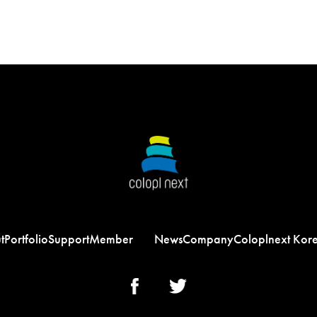
t
Portfolio
Support
Member
News
Company
Coloplnext Kor