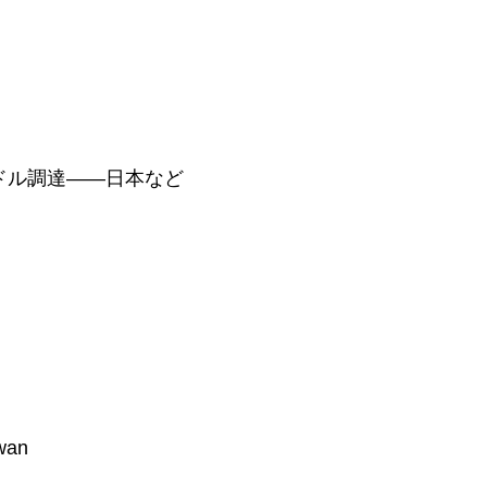
米ドル調達——日本など
wan