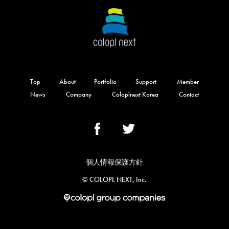
Top
About
Portfolio
Support
Member
News
Company
Coloplnext Korea
Contact
個人情報保護方針
©︎ COLOPL NEXT, Inc.