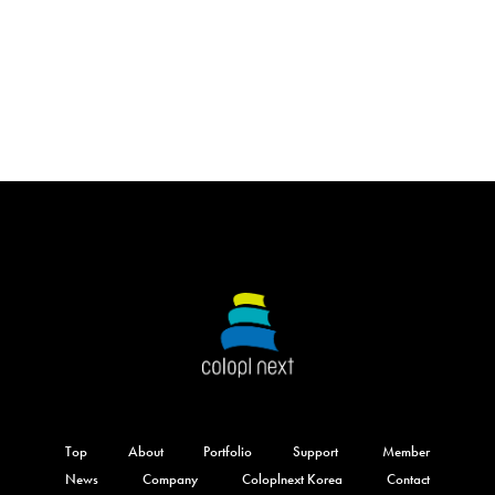
Top
About
Portfolio
Support
Member
News
Company
Coloplnext Korea
Contact