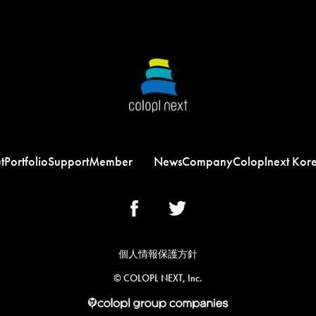
t
Portfolio
Support
Member
News
Company
Coloplnext Kor
個人情報保護方針
©︎ COLOPL NEXT, Inc.