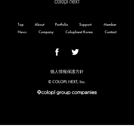
Top
About
Portfolio
Support
Member
News
Company
Coloplnext Korea
Contact
個人情報保護方針
©︎ COLOPL NEXT, Inc.