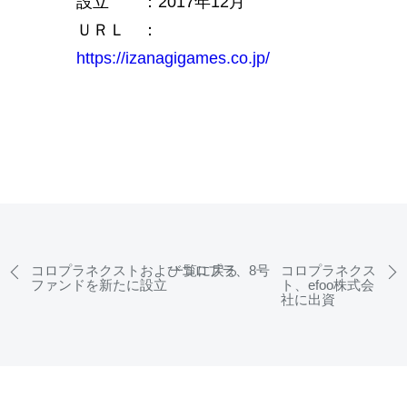
設立 ：2017年12月
ＵＲＬ ：
https://izanagigames.co.jp/
コロプラネクストおよびコロプラ、8号
一覧に戻る
コロプラネクス
ファンドを新たに設立
ト、efoo株式会
社に出資