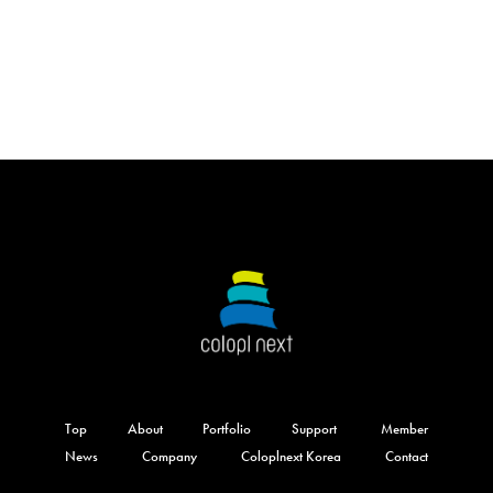
Top
About
Portfolio
Support
Member
News
Company
Coloplnext Korea
Contact