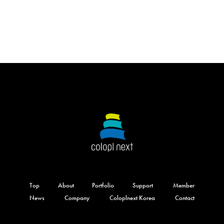
Top
About
Portfolio
Support
Member
News
Company
Coloplnext Korea
Contact