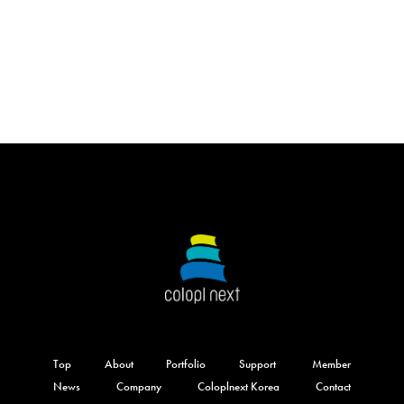
Top
About
Portfolio
Support
Member
News
Company
Coloplnext Korea
Contact